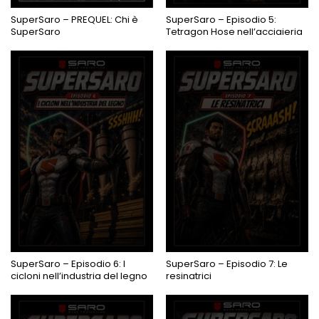
PROSSIMAMENTE
SuperSaro – PREQUEL: Chi è
SuperSaro – Episodio 5:
SuperSaro
Tetragon Hose nell’acciaieria
PROSSIMAMENTE
PROSSIMAMENTE
SuperSaro – Episodio 6: I
SuperSaro – Episodio 7: Le
cicloni nell’industria del legno
resinatrici