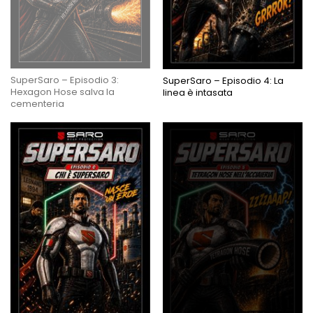
SuperSaro – Episodio 3:
SuperSaro – Episodio 4: La
Hexagon Hose salva la
linea è intasata
cementeria