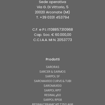
Sede operativa
Via G. Di Vittorio, 5
20020 Arconate (MI)
T. +39 0331 453794
C.F. e P.I. IT08857310968
Cap. Soc. € 60.000,00
C.C.I.A.A. MI N. 2053773
Prodotti
SARORAS
SARCER & SARMOS
SARPOL SF
SAROMAX100 CURVE & TUBI
SAROMAX100
SARPOL RP17
RESINAL μ50
SARPOL RP08
RESINALCERAMICA® T250 A&B