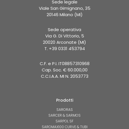
Sede legale
Viale San Gimignano, 35
20146 Milano (MI)
Sede operativa
Via G. Di Vittorio, 5
20020 Arconate (MI)
T. +39 0331 453794
C.F. e P.I. IT08857310968
Cap. Soc. € 60.000,00
C.C.I.A.A. MI N. 2053773
Prodotti
SARORAS
SARCER & SARMOS
SARPOL SF
SAROMAX100 CURVE & TUBI