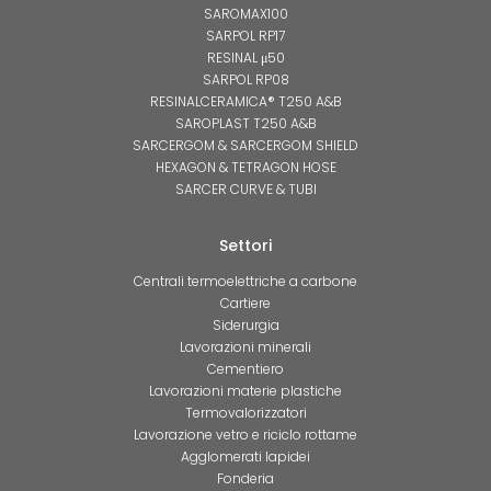
SAROMAX100
SARPOL RP17
RESINAL μ50
SARPOL RP08
RESINALCERAMICA® T250 A&B
SAROPLAST T250 A&B
SARCERGOM & SARCERGOM SHIELD
HEXAGON & TETRAGON HOSE
SARCER CURVE & TUBI
Settori
Centrali termoelettriche a carbone
Cartiere
Siderurgia
Lavorazioni minerali
Cementiero
Lavorazioni materie plastiche
Termovalorizzatori
Lavorazione vetro e riciclo rottame
Agglomerati lapidei
Fonderia