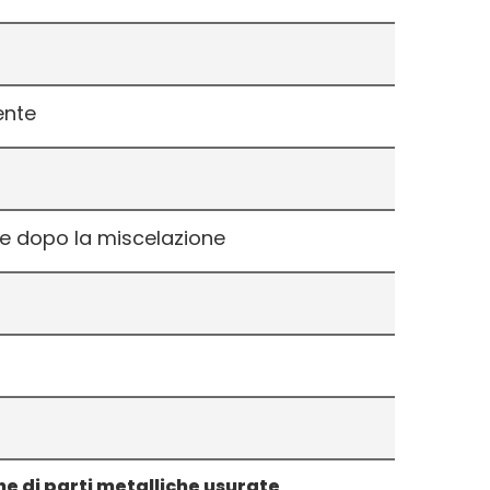
ente
e dopo la miscelazione
e di parti metalliche usurate