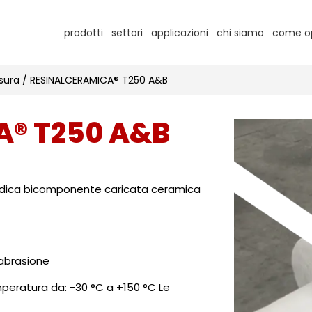
prodotti
settori
applicazioni
chi siamo
come o
sura
/
RESINALCERAMICA® T250 A&B
A® T250 A&B
idica bicomponente caricata ceramica
 abrasione
mperatura da: -30 °C a +150 °C Le