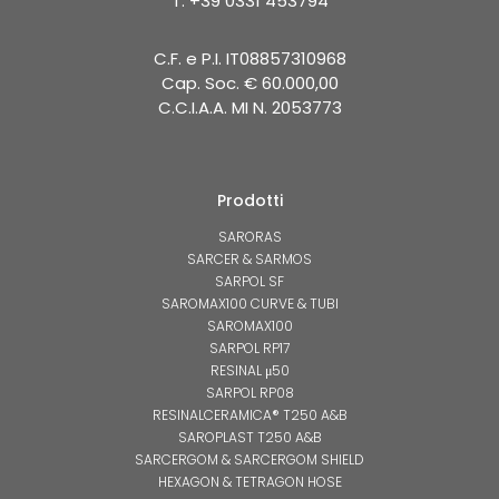
T. +39 0331 453794
C.F. e P.I. IT08857310968
Cap. Soc. € 60.000,00
C.C.I.A.A. MI N. 2053773
Prodotti
SARORAS
SARCER & SARMOS
SARPOL SF
SAROMAX100 CURVE & TUBI
SAROMAX100
SARPOL RP17
RESINAL μ50
SARPOL RP08
RESINALCERAMICA® T250 A&B
SAROPLAST T250 A&B
SARCERGOM & SARCERGOM SHIELD
HEXAGON & TETRAGON HOSE