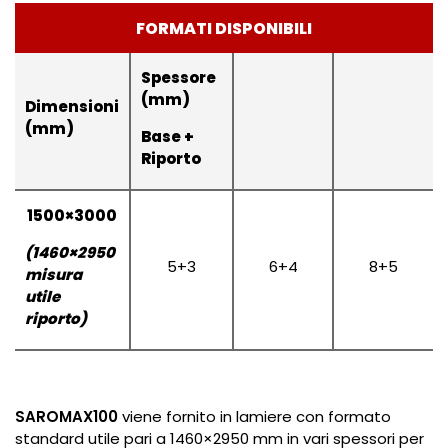
FORMATI DISPONIBILI
Spessore
(mm)
Dimensioni
(mm)
Base +
Riporto
1500×3000
(1460×2950
5+3
6+4
8+5
misura
utile
riporto)
SAROMAX100
viene fornito in lamiere con formato
standard utile pari a 1460×2950 mm in vari spessori per