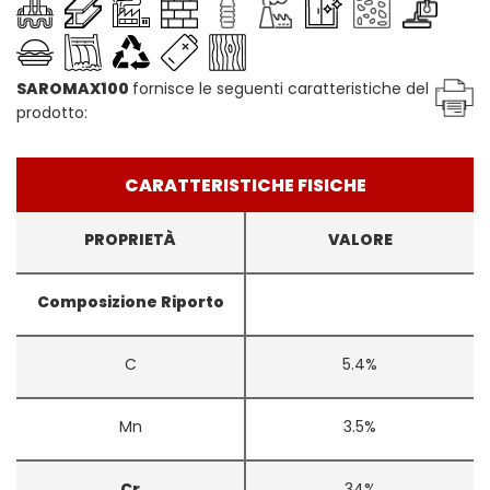
SAROMAX100
fornisce le seguenti caratteristiche del
prodotto:
CARATTERISTICHE FISICHE
PROPRIETÀ
VALORE
Composizione Riporto
C
5.4%
Mn
3.5%
Cr
34%