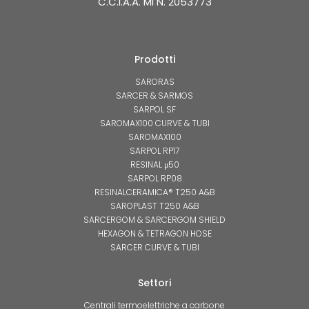
C.C.I.A.A. MI N. 2053773
Prodotti
SARORAS
SARCER & SARMOS
SARPOL SF
SAROMAX100 CURVE & TUBI
SAROMAX100
SARPOL RP17
RESINAL μ50
SARPOL RP08
RESINALCERAMICA® T250 A&B
SAROPLAST T250 A&B
SARCERGOM & SARCERGOM SHIELD
HEXAGON & TETRAGON HOSE
SARCER CURVE & TUBI
Settori
Centrali termoelettriche a carbone