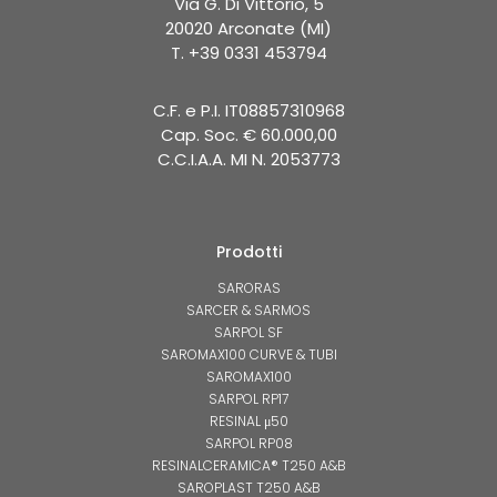
Via G. Di Vittorio, 5
20020 Arconate (MI)
T. +39 0331 453794
C.F. e P.I. IT08857310968
Cap. Soc. € 60.000,00
C.C.I.A.A. MI N. 2053773
Prodotti
SARORAS
SARCER & SARMOS
SARPOL SF
SAROMAX100 CURVE & TUBI
SAROMAX100
SARPOL RP17
RESINAL μ50
SARPOL RP08
RESINALCERAMICA® T250 A&B
SAROPLAST T250 A&B