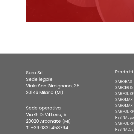
Prodotti
Saro Srl
Sede legale
SARORAS
Viale San Gimignano, 35
SARCER &
20146 Milano (MI)
SARPOL SF
SAROMAX10
SAROMAX1
Sede operativa
SARPOL RP
Via G. Di Vittorio, 5
RESINAL μ
20020 Arconate (MI)
SARPOL R
T. +39 0331 453794
RESINALCE