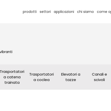
prodotti
settori
applicazioni
chi siamo
come o
vibranti
Trasportatori
Trasportatori
Elevatori a
Canali e
a catena
a coclea
tazze
scivoli
trainata