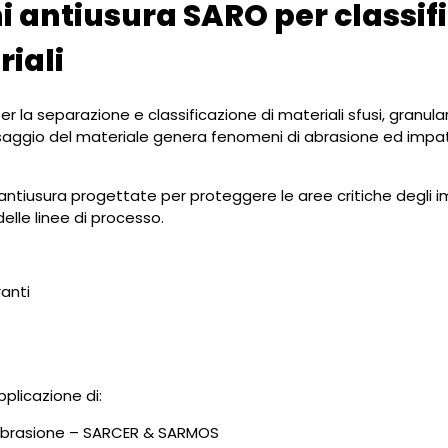
ni antiusura SARO per classif
iali
 per la separazione e classificazione di materiali sfusi, granula
passaggio del materiale genera fenomeni di abrasione ed imp
 antiusura progettate per proteggere le aree critiche degli i
elle linee di processo.
ranti
pplicazione di:
l’abrasione – SARCER & SARMOS