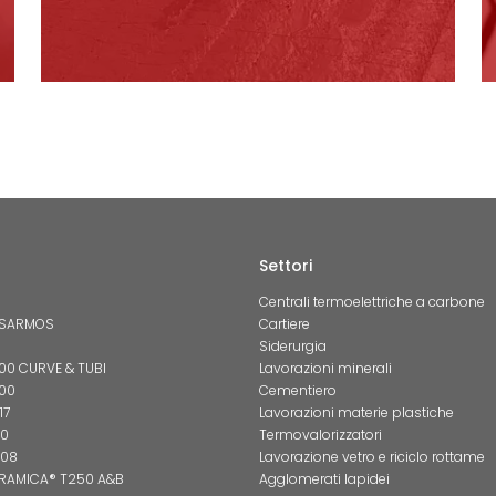
Settori
Centrali termoelettriche a carbone
 SARMOS
Cartiere
Siderurgia
0 CURVE & TUBI
Lavorazioni minerali
00
Cementiero
17
Lavorazioni materie plastiche
50
Termovalorizzatori
P08
Lavorazione vetro e riciclo rottame
RAMICA® T250 A&B
Agglomerati lapidei