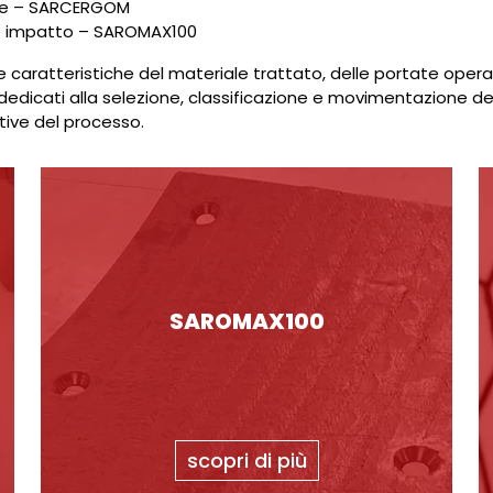
gge – SARCERGOM
te impatto – SAROMAX100
 caratteristiche del materiale trattato, delle portate operati
dedicati alla selezione, classificazione e movimentazione de
tive del processo.
SAROMAX100
scopri di più