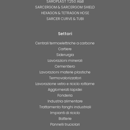
SAROPLAST T250 A&B
SARCERGOM & SARCERGOM SHIELD
HEXAGON & TETRAGON HOSE
SARCER CURVE & TUBI
Settori
Centrali termoelettriche a carbone
Cartiere
Siderurgia
Lavorazioni minerali
Cementiero
Lavorazioni materie plastiche
Termovalorizzatori
Lavorazione vetro e riciclo rottame
Agglomerati lapidei
Fonderia
Industria alimentare
Trattamento fanghi industriali
Impianti di riciclo
Batterie
Pannelli truciolari