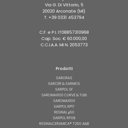
Via G. Di Vittorio, 5
20020 Arconate (MI)
T. +39 0331 453794
C.F. e P.I. IT08857310968
Cap. Soc. € 60.000,00
C.C.I.A.A. MI N. 2053773
Prodotti
SARORAS
SARCER & SARMOS
SARPOL SF
SAROMAX100 CURVE & TUBI
SAROMAX100
SARPOL RP17
RESINAL μ50
SARPOL RP08
RESINALCERAMICA® T250 A&B