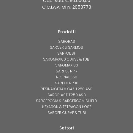
Cap. Soc. € 60.000,00
C.C.I.A.A. MI N. 2053773
Prodotti
SARORAS
SARCER & SARMOS
SARPOL SF
SAROMAX100 CURVE & TUBI
SAROMAX100
SARPOL RP17
RESINAL μ50
SARPOL RP08
RESINALCERAMICA® T250 A&B
SAROPLAST T250 A&B
SARCERGOM & SARCERGOM SHIELD
HEXAGON & TETRAGON HOSE
SARCER CURVE & TUBI
Settori